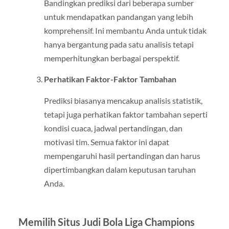
Bandingkan prediksi dari beberapa sumber
untuk mendapatkan pandangan yang lebih
komprehensif. Ini membantu Anda untuk tidak
hanya bergantung pada satu analisis tetapi
memperhitungkan berbagai perspektif.
Perhatikan Faktor-Faktor Tambahan
Prediksi biasanya mencakup analisis statistik,
tetapi juga perhatikan faktor tambahan seperti
kondisi cuaca, jadwal pertandingan, dan
motivasi tim. Semua faktor ini dapat
mempengaruhi hasil pertandingan dan harus
dipertimbangkan dalam keputusan taruhan
Anda.
Memilih Situs Judi Bola Liga Champions