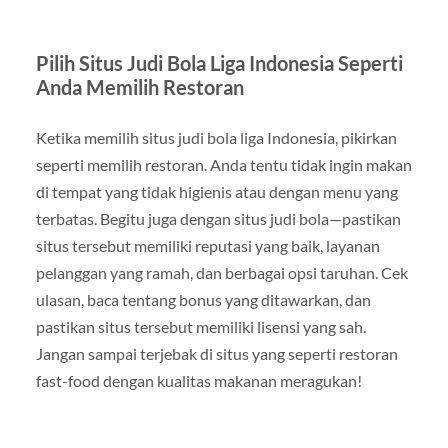
Pilih Situs Judi Bola Liga Indonesia Seperti
Anda Memilih Restoran
Ketika memilih situs judi bola liga Indonesia, pikirkan
seperti memilih restoran. Anda tentu tidak ingin makan
di tempat yang tidak higienis atau dengan menu yang
terbatas. Begitu juga dengan situs judi bola—pastikan
situs tersebut memiliki reputasi yang baik, layanan
pelanggan yang ramah, dan berbagai opsi taruhan. Cek
ulasan, baca tentang bonus yang ditawarkan, dan
pastikan situs tersebut memiliki lisensi yang sah.
Jangan sampai terjebak di situs yang seperti restoran
fast-food dengan kualitas makanan meragukan!