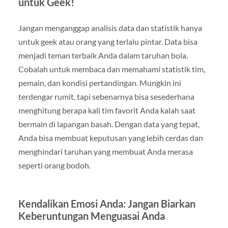
untuk Geek!
Jangan menganggap analisis data dan statistik hanya
untuk geek atau orang yang terlalu pintar. Data bisa
menjadi teman terbaik Anda dalam taruhan bola.
Cobalah untuk membaca dan memahami statistik tim,
pemain, dan kondisi pertandingan. Mungkin ini
terdengar rumit, tapi sebenarnya bisa sesederhana
menghitung berapa kali tim favorit Anda kalah saat
bermain di lapangan basah. Dengan data yang tepat,
Anda bisa membuat keputusan yang lebih cerdas dan
menghindari taruhan yang membuat Anda merasa
seperti orang bodoh.
Kendalikan Emosi Anda: Jangan Biarkan
Keberuntungan Menguasai Anda