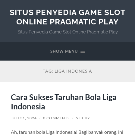
SITUS PENYEDIA GAME SLOT
ONLINE PRAGMATIC PLAY
Situs Penyedia Game Slot Online Pragmatic Play
SHOW MENU
TAG:
LIGA INDONESIA
Cara Sukses Taruhan Bola Liga
Indonesia
JULI 31, 2024
/
0 COMMENTS
/
STICKY
Ah, taruhan bola Liga Indonesia! Bagi banyak orang, ini