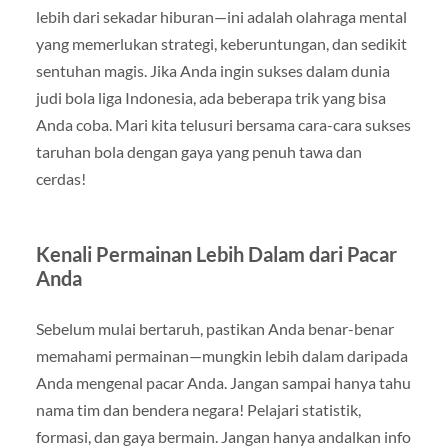
lebih dari sekadar hiburan—ini adalah olahraga mental
yang memerlukan strategi, keberuntungan, dan sedikit
sentuhan magis. Jika Anda ingin sukses dalam dunia
judi bola liga Indonesia, ada beberapa trik yang bisa
Anda coba. Mari kita telusuri bersama cara-cara sukses
taruhan bola dengan gaya yang penuh tawa dan
cerdas!
Kenali Permainan Lebih Dalam dari Pacar
Anda
Sebelum mulai bertaruh, pastikan Anda benar-benar
memahami permainan—mungkin lebih dalam daripada
Anda mengenal pacar Anda. Jangan sampai hanya tahu
nama tim dan bendera negara! Pelajari statistik,
formasi, dan gaya bermain. Jangan hanya andalkan info