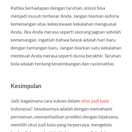
Ketika berhadapan dengan taruhan, emosi bisa
menjadi musuh terbesar Anda. Jangan biarkan euforia
kemenangan atau kekecewaan kekalahan menguasai
Anda. Jika Anda merasa seperti seorang jagoan setelah
kemenangan, ingatlah bahwa besok adalah hari baru
dengan tantangan baru. Jangan biarkan satu kekalahan
membuat Anda merasa seperti dunia berakhir. Taruhan
bola adalah tentang keseimbangan dan rasionalitas.
Kesimpulan
Jadi, bagaimana cara sukses dalam
situs judi bola
Indonesia? Jawabannya adalah dengan memahami
permainan, memanfaatkan prediksi dengan bijaksana,
memilih situs judi bola yang terpercaya, mengelola