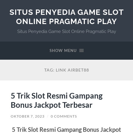
SITUS PENYEDIA GAME SLOT
ONLINE PRAGMATIC PLAY
Situs Penyedia Game Slot Online Pragmatic Play
SHOW MENU
TAG:
LINK AIRBET88
5 Trik Slot Resmi Gampang
Bonus Jackpot Terbesar
OKTOBER 7, 2023
/
0 COMMENTS
5 Trik Slot Resmi Gampang Bonus Jackpot