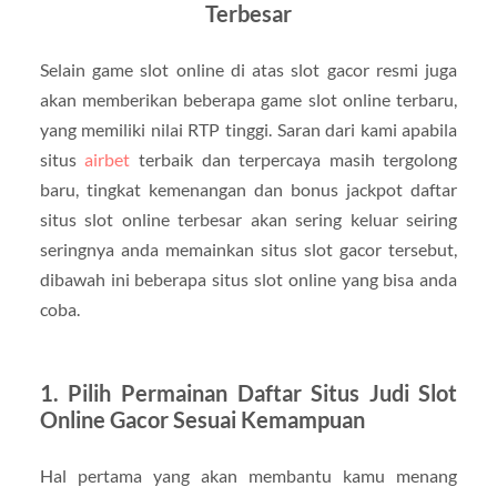
Terbesar
Selain game slot online di atas slot gacor resmi juga
akan memberikan beberapa game slot online terbaru,
yang memiliki nilai RTP tinggi. Saran dari kami apabila
situs
airbet
terbaik dan terpercaya masih tergolong
baru, tingkat kemenangan dan bonus jackpot daftar
situs slot online terbesar akan sering keluar seiring
seringnya anda memainkan situs slot gacor tersebut,
dibawah ini beberapa situs slot online yang bisa anda
coba.
1. Pilih Permainan Daftar Situs Judi Slot
Online Gacor Sesuai Kemampuan
Hal pertama yang akan membantu kamu menang