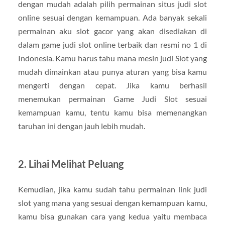
dengan mudah adalah pilih permainan situs judi slot
online sesuai dengan kemampuan. Ada banyak sekali
permainan aku slot gacor yang akan disediakan di
dalam game judi slot online terbaik dan resmi no 1 di
Indonesia. Kamu harus tahu mana mesin judi Slot yang
mudah dimainkan atau punya aturan yang bisa kamu
mengerti dengan cepat. Jika kamu berhasil
menemukan permainan Game Judi Slot sesuai
kemampuan kamu, tentu kamu bisa memenangkan
taruhan ini dengan jauh lebih mudah.
2. Lihai Melihat Peluang
Kemudian, jika kamu sudah tahu permainan link judi
slot yang mana yang sesuai dengan kemampuan kamu,
kamu bisa gunakan cara yang kedua yaitu membaca