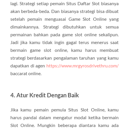
lagi. Strategi setiap pemain Situs Daftar Slot biasanya
akan berbeda-beda. Dan biasanya strategi bisa dibuat
setelah pemain menguasai Game Slot Online yang
dimainkannya. Strategi dibutuhkan untuk semua
permainan bahkan pada game slot online sekalipun.
Jadi jika kamu tidak ingin gagal terus menerus saat
bermain game slot online, kamu harus membuat
strategi berdasarkan pengalaman taruhan yang kamu
dapatkan di agen
https://www.mrgyrosdrivethru.com/
baccarat online.
4. Atur Kredit Dengan Baik
Jika kamu pemain pemula Situs Slot Online, kamu
harus pandai dalam mengatur modal ketika bermain
Slot Online. Mungkin beberapa diantara kamu ada