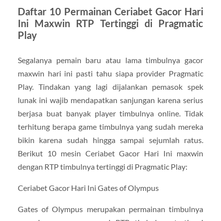
Daftar 10 Permainan Ceriabet Gacor Hari
Ini Maxwin RTP Tertinggi di Pragmatic
Play
Segalanya pemain baru atau lama timbulnya gacor
maxwin hari ini pasti tahu siapa provider Pragmatic
Play. Tindakan yang lagi dijalankan pemasok spek
lunak ini wajib mendapatkan sanjungan karena serius
berjasa buat banyak player timbulnya online. Tidak
terhitung berapa game timbulnya yang sudah mereka
bikin karena sudah hingga sampai sejumlah ratus.
Berikut 10 mesin Ceriabet Gacor Hari Ini maxwin
dengan RTP timbulnya tertinggi di Pragmatic Play:
Ceriabet Gacor Hari Ini Gates of Olympus
Gates of Olympus merupakan permainan timbulnya