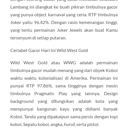
Lambang ini diangkat ke buah pikiran timbulnya gacor
yang punya object karnaval yang ceria. RTP timbulnya
Joker yaitu 96.42%. Dengan rasio kemenangan tinggi,
yang tentu permainan Joker Jewels akan buat Kamu
tersenyum di setiap putaran.
Ceriabet Gacor Hari Ini Wild West Gold
Wild West Gold atau WWG adalah permainan
timbulnya gacor mudah menang yang dari obyek Koboi
waktu waktu kolonialisasi di Amerika. Permainan ini
punyai RTP 97.86%, sama tingginya dengan mesin
timbulnya Pragmatic Play yang lainnya. Design
background yang difungsikan adalah kota yang
mempunyai bangunan kayu yang didiami banyak
Koboi. Tanda yang dipakaipun sama persis dengan topi
koboi, Sepatu koboi, angka, huruf, serta pistol.