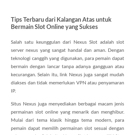
Tips Terbaru dari Kalangan Atas untuk
Bermain Slot Online yang Sukses
Salah satu keunggulan dari Nexus Slot adalah slot
server nexus yang sangat handal dan aman. Dengan
teknologi canggih yang digunakan, para pemain dapat
bermain dengan lancar tanpa adanya gangguan atau
kecurangan. Selain itu, link Nexus juga sangat mudah
diakses dan tidak memerlukan VPN atau penyamaran
IP.
Situs Nexus juga menyediakan berbagai macam jenis
permainan slot online yang menarik dan menghibur.
Mulai dari tema klasik hingga tema modern, para
pemain dapat memilih permainan slot sesuai dengan