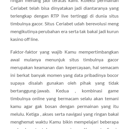
ringan menang jadi teratas kami. Koleksi permainan
Ceriabet telah bisa dinyatakan jadi diantaranya yang
terlengkap dengan RTP live tertinggi di dunia situs
timbulnya gacor. Situs Ceriabet udah berevolusi meng
mengikutinya perubahan era serta tak bakal jadi kurun
kasino off line.
Faktor-faktor yang wajib Kamu mempertimbangkan
awal mulanya menunjuk situs timbulnya gacor
merupakan keamanan dan kepercayaan, hal semacam
ini berkat banyak momen yang data pribadinya bocor
supaya disalah gunakan oleh pihak yang tidak
bertanggung-jawab. Kedua , kombinasi game
timbulnya online yang bermacam selalu akan temani
kamu agar gak bosan dengan permainan yang itu
melulu. Ketiga , akses serta navigasi yang ringan bakal
menghemat waktu Kamu bikin mempelajari beberapa