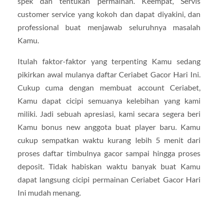
spek dan tentukan permainan. Keempat, Servis
customer service yang kokoh dan dapat diyakini, dan
professional buat menjawab seluruhnya masalah
Kamu.
Itulah faktor-faktor yang terpenting Kamu sedang
pikirkan awal mulanya daftar Ceriabet Gacor Hari Ini.
Cukup cuma dengan membuat account Ceriabet,
Kamu dapat cicipi semuanya kelebihan yang kami
miliki. Jadi sebuah apresiasi, kami secara segera beri
Kamu bonus new anggota buat player baru. Kamu
cukup sempatkan waktu kurang lebih 5 menit dari
proses daftar timbulnya gacor sampai hingga proses
deposit. Tidak habiskan waktu banyak buat Kamu
dapat langsung cicipi permainan Ceriabet Gacor Hari
Ini mudah menang.