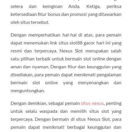
selera dan keinginan Anda. Ketiga, periksa
ketersediaan fitur bonus dan promosi yang ditawarkan
oleh situs tersebut.
Dengan memperhatikan hal-hal di atas, para pemain
dapat menemukan link situs slot88 gacor hari ini yang
resmi dan terpercaya. Nexus Slot merupakan salah
satu pilihan terbaik untuk bermain slot online dengan
aman dan nyaman. Dengan fitur dan keunggulan yang
disediakan, para pemain dapat menikmati pengalaman
bermain slot online yang menyenangkan dan
menguntungkan.
Dengan demikian, sebagai pemain
situs nexus
, penting
untuk selalu waspada dan memilih situs slot yang
terpercaya. Dengan bermain di situs Nexus Slot, para
pemain dapat menikmati berbagai keunggulan dan