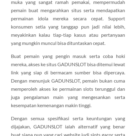
muka yang sangat ramah pemakai, mempermudah
pemain buat mengarahkan situs serta mendapatkan
permainan idola mereka secara cepat. Support
konsumen setia yang tanggap pun jadi nilai lebih,
meyakinkan kalau tiap-tiap kasus atau pertanyaan
yang mungkin muncul bisa dituntaskan cepat.
Buat pemain yang pengin masuk serta coba hoki
mereka, akses ke situs GADUNSLOT bisa ditemui lewat
link yang siap di bermacam sumber bisa dipercaya.
Dengan menunjuk GADUNSLOT, pemain bukan cuma
memperoleh akses ke permainan slots terunggul dan
juga pengalaman main yang mengesankan serta
kesempatan kemenangan makin tinggi.
Dengan semua spesifikasi serta keuntungan yang
dijajakan, GADUNSLOT ialah alternatif yang benar
buat siapa pun yang cari website judi slots gacor serta