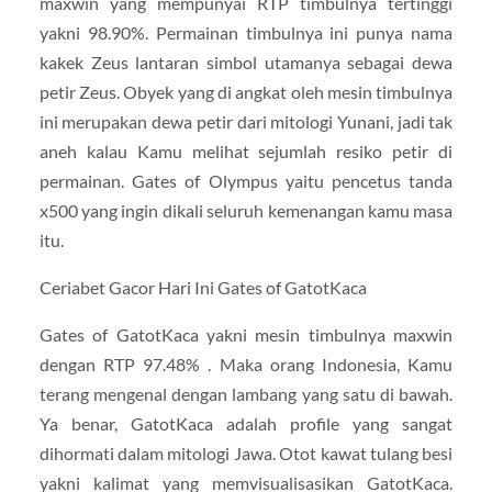
maxwin yang mempunyai RTP timbulnya tertinggi
yakni 98.90%. Permainan timbulnya ini punya nama
kakek Zeus lantaran simbol utamanya sebagai dewa
petir Zeus. Obyek yang di angkat oleh mesin timbulnya
ini merupakan dewa petir dari mitologi Yunani, jadi tak
aneh kalau Kamu melihat sejumlah resiko petir di
permainan. Gates of Olympus yaitu pencetus tanda
x500 yang ingin dikali seluruh kemenangan kamu masa
itu.
Ceriabet Gacor Hari Ini Gates of GatotKaca
Gates of GatotKaca yakni mesin timbulnya maxwin
dengan RTP 97.48% . Maka orang Indonesia, Kamu
terang mengenal dengan lambang yang satu di bawah.
Ya benar, GatotKaca adalah profile yang sangat
dihormati dalam mitologi Jawa. Otot kawat tulang besi
yakni kalimat yang memvisualisasikan GatotKaca.