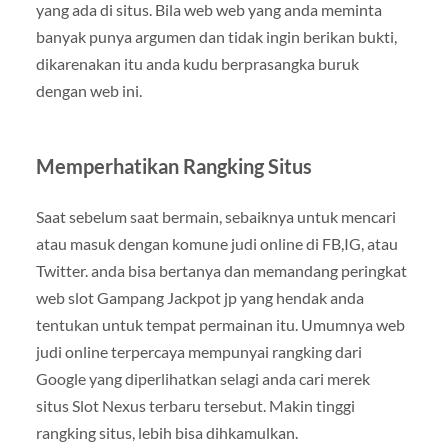
yang ada di situs. Bila web web yang anda meminta
banyak punya argumen dan tidak ingin berikan bukti,
dikarenakan itu anda kudu berprasangka buruk
dengan web ini.
Memperhatikan Rangking Situs
Saat sebelum saat bermain, sebaiknya untuk mencari
atau masuk dengan komune judi online di FB,IG, atau
Twitter. anda bisa bertanya dan memandang peringkat
web slot Gampang Jackpot jp yang hendak anda
tentukan untuk tempat permainan itu. Umumnya web
judi online terpercaya mempunyai rangking dari
Google yang diperlihatkan selagi anda cari merek
situs Slot Nexus terbaru tersebut. Makin tinggi
rangking situs, lebih bisa dihkamulkan.