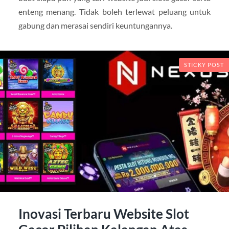
enteng menang. Tidak boleh terlewat peluang untuk
gabung dan merasai sendiri keuntungannya.
STICKY POST
Inovasi Terbaru Website Slot