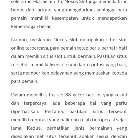
selera mereka. Selain itu, Nexus Slot juga memiliki fitur
bonus dan jackpot yang menggiurkan, sehingga para
pemain memiliki kesempatan untuk mendapatkan
kemenangan besar.
Namun, meskipun Nexus Slot merupakan situs slot
online terpercaya, para pemain tetap perlu berhati-hati
dalam memilih situs slot untuk bermain. Pastikan situs
tersebut memiliki lisensi resmi dan reputasi yang baik,
serta memberikan pelayanan yang memuaskan kepada
para pemain.
Dalam memilih situs slot88 gacor hari ini yang resmi
dan terpercaya, ada beberapa hal yang perlu
diperhatikan. Pertama, pastikan situs tersebut
memiliki reputasi yang baik dan telah beroperasi sejak
lama. Kedua, perhatikan jenis permainan yang
disediakan oleh situs tersebut, apakah sesuai dengan