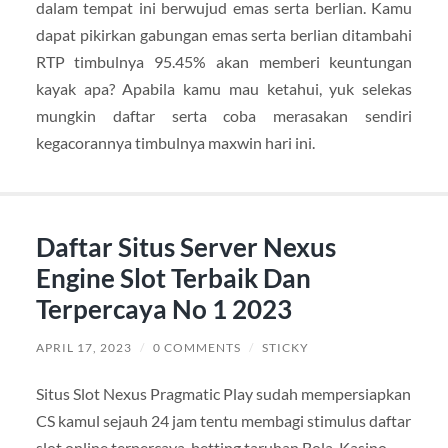
dalam tempat ini berwujud emas serta berlian. Kamu
dapat pikirkan gabungan emas serta berlian ditambahi
RTP timbulnya 95.45% akan memberi keuntungan
kayak apa? Apabila kamu mau ketahui, yuk selekas
mungkin daftar serta coba merasakan sendiri
kegacorannya timbulnya maxwin hari ini.
Daftar Situs Server Nexus
Engine Slot Terbaik Dan
Terpercaya No 1 2023
APRIL 17, 2023
/
0 COMMENTS
/
STICKY
Situs Slot Nexus Pragmatic Play sudah mempersiapkan
CS kamul sejauh 24 jam tentu membagi stimulus daftar
slot online terpercaya, betting taruhan Bola, Kasino