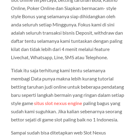
Online, Poker Online dan Siapkan bermacam- style
style Bonus yang selamanya siap dihidangkan oleh
anda seluruh setiap Minggunya. Fokus kami di sini
adalah seluruh transaksi bisnis Deposit, withdraw dan
daftar tentu selamanya kami tuntaskan dengan paling
kilat dan tidak lebih dari 4 menit melalui feature
Livechat, Whatsapp, Line, SMS atau Telephone.
Tidak itu saja terhitung kami tentu selamanya
membagi Data punya makna lebih kurang tutorial
betting taruhan judi online untuk beberapa pendatang
baru seperti langkah bermain yang ringan dalam setiap
style game
situs slot nexus engine
paling bagus yang
sudah kami suguhkan. Jika kalian sebenarnya seorang
bettor sejati di game slot paling baik no 1 Indonesia.
Sampai sudah bisa ditetapkan web Slot Nexus