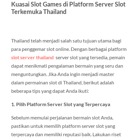
Kuasai Slot Games di Platform Server Slot
Terkemuka Thailand
Thailand telah menjadi salah satu tujuan utama bagi
para penggemar slot online. Dengan berbagai platform
slot server thailand
server slot yang tersedia, pemain
dapat menikmati pengalaman bermain yang seru dan
menguntungkan. Jika Anda ingin menjadi master
dalam permainan slot di Thailand, berikut adalah
beberapa tips yang dapat Anda ikuti:
1. Pilih Platform Server Slot yang Terpercaya
Sebelum memulai perjalanan bermain slot Anda,
pastikan untuk memilih platform server slot yang
terpercaya dan memiliki reputasi baik. Lakukan riset