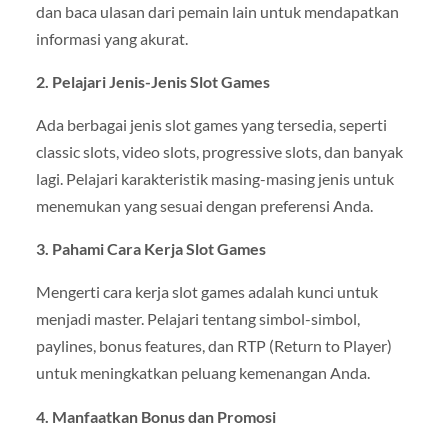
dan baca ulasan dari pemain lain untuk mendapatkan
informasi yang akurat.
2. Pelajari Jenis-Jenis Slot Games
Ada berbagai jenis slot games yang tersedia, seperti
classic slots, video slots, progressive slots, dan banyak
lagi. Pelajari karakteristik masing-masing jenis untuk
menemukan yang sesuai dengan preferensi Anda.
3. Pahami Cara Kerja Slot Games
Mengerti cara kerja slot games adalah kunci untuk
menjadi master. Pelajari tentang simbol-simbol,
paylines, bonus features, dan RTP (Return to Player)
untuk meningkatkan peluang kemenangan Anda.
4. Manfaatkan Bonus dan Promosi