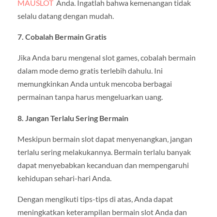
MAUSLOT
Anda. Ingatlah bahwa kemenangan tidak
selalu datang dengan mudah.
7. Cobalah Bermain Gratis
Jika Anda baru mengenal slot games, cobalah bermain
dalam mode demo gratis terlebih dahulu. Ini
memungkinkan Anda untuk mencoba berbagai
permainan tanpa harus mengeluarkan uang.
8. Jangan Terlalu Sering Bermain
Meskipun bermain slot dapat menyenangkan, jangan
terlalu sering melakukannya. Bermain terlalu banyak
dapat menyebabkan kecanduan dan mempengaruhi
kehidupan sehari-hari Anda.
Dengan mengikuti tips-tips di atas, Anda dapat
meningkatkan keterampilan bermain slot Anda dan