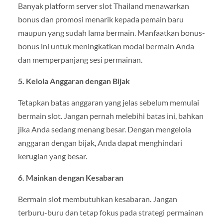
Banyak platform server slot Thailand menawarkan
bonus dan promosi menarik kepada pemain baru
maupun yang sudah lama bermain. Manfaatkan bonus-
bonus ini untuk meningkatkan modal bermain Anda
dan memperpanjang sesi permainan.
5. Kelola Anggaran dengan Bijak
Tetapkan batas anggaran yang jelas sebelum memulai
bermain slot. Jangan pernah melebihi batas ini, bahkan
jika Anda sedang menang besar. Dengan mengelola
anggaran dengan bijak, Anda dapat menghindari
kerugian yang besar.
6. Mainkan dengan Kesabaran
Bermain slot membutuhkan kesabaran. Jangan
terburu-buru dan tetap fokus pada strategi permainan