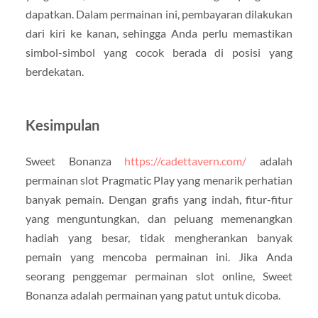
dapatkan. Dalam permainan ini, pembayaran dilakukan
dari kiri ke kanan, sehingga Anda perlu memastikan
simbol-simbol yang cocok berada di posisi yang
berdekatan.
Kesimpulan
Sweet Bonanza
https://cadettavern.com/
adalah
permainan slot Pragmatic Play yang menarik perhatian
banyak pemain. Dengan grafis yang indah, fitur-fitur
yang menguntungkan, dan peluang memenangkan
hadiah yang besar, tidak mengherankan banyak
pemain yang mencoba permainan ini. Jika Anda
seorang penggemar permainan slot online, Sweet
Bonanza adalah permainan yang patut untuk dicoba.