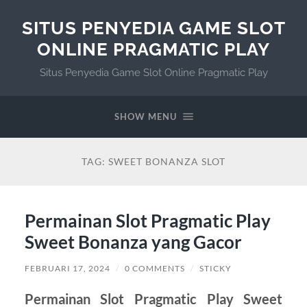
SITUS PENYEDIA GAME SLOT
ONLINE PRAGMATIC PLAY
Situs Penyedia Game Slot Online Pragmatic Play
SHOW MENU
TAG:
SWEET BONANZA SLOT
Permainan Slot Pragmatic Play
Sweet Bonanza yang Gacor
FEBRUARI 17, 2024
/
0 COMMENTS
/
STICKY
Permainan Slot Pragmatic Play Sweet