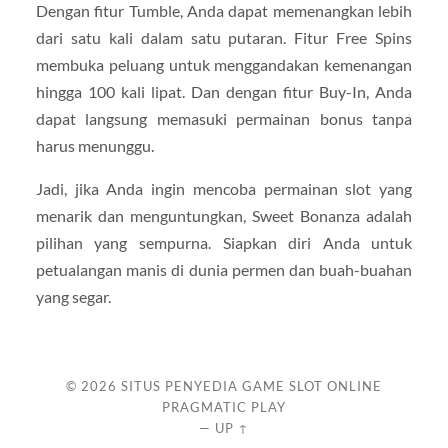
Dengan fitur Tumble, Anda dapat memenangkan lebih
dari satu kali dalam satu putaran. Fitur Free Spins
membuka peluang untuk menggandakan kemenangan
hingga 100 kali lipat. Dan dengan fitur Buy-In, Anda
dapat langsung memasuki permainan bonus tanpa
harus menunggu.
Jadi, jika Anda ingin mencoba permainan slot yang
menarik dan menguntungkan, Sweet Bonanza adalah
pilihan yang sempurna. Siapkan diri Anda untuk
petualangan manis di dunia permen dan buah-buahan
yang segar.
© 2026
SITUS PENYEDIA GAME SLOT ONLINE
PRAGMATIC PLAY
—
UP ↑