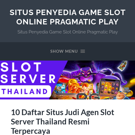
SITUS PENYEDIA GAME SLOT
ONLINE PRAGMATIC PLAY
Situs Penyedia Game Slot Online Pragmatic Play
SHOW MENU
10 Daftar Situs Judi Agen Slot
Server Thailand Resmi
Terpercaya