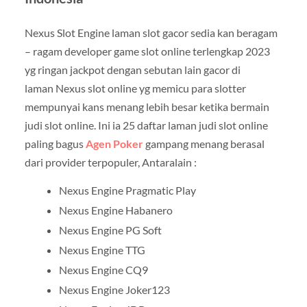
Nexus Slot Engine laman slot gacor sedia kan beragam
– ragam developer game slot online terlengkap 2023
yg ringan jackpot dengan sebutan lain gacor di
laman Nexus slot online yg memicu para slotter
mempunyai kans menang lebih besar ketika bermain
judi slot online. Ini ia 25 daftar laman judi slot online
paling bagus
Agen Poker
gampang menang berasal
dari provider terpopuler, Antaralain :
Nexus Engine Pragmatic Play
Nexus Engine Habanero
Nexus Engine PG Soft
Nexus Engine TTG
Nexus Engine CQ9
Nexus Engine Joker123