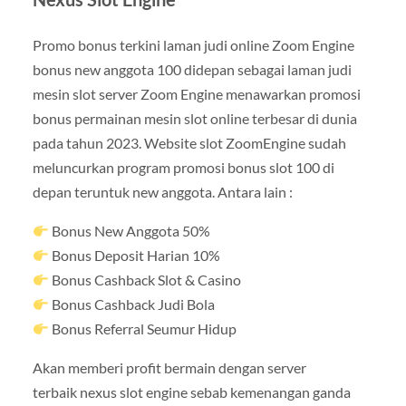
Promo bonus terkini laman judi online Zoom Engine
bonus new anggota 100 didepan sebagai laman judi
mesin slot server Zoom Engine menawarkan promosi
bonus permainan mesin slot online terbesar di dunia
pada tahun 2023. Website slot ZoomEngine sudah
meluncurkan program promosi bonus slot 100 di
depan teruntuk new anggota. Antara lain :
Bonus New Anggota 50%
Bonus Deposit Harian 10%
Bonus Cashback Slot & Casino
Bonus Cashback Judi Bola
Bonus Referral Seumur Hidup
Akan memberi profit bermain dengan server
terbaik nexus slot engine sebab kemenangan ganda