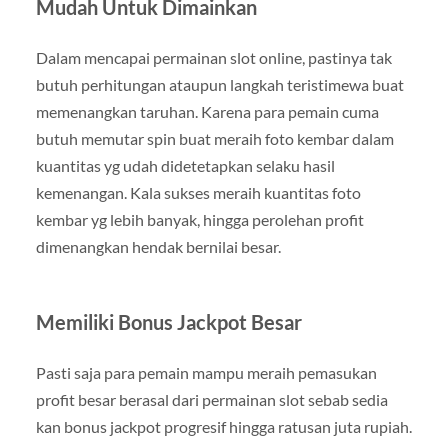
Mudah Untuk Dimainkan
Dalam mencapai permainan slot online, pastinya tak
butuh perhitungan ataupun langkah teristimewa buat
memenangkan taruhan. Karena para pemain cuma
butuh memutar spin buat meraih foto kembar dalam
kuantitas yg udah didetetapkan selaku hasil
kemenangan. Kala sukses meraih kuantitas foto
kembar yg lebih banyak, hingga perolehan profit
dimenangkan hendak bernilai besar.
Memiliki Bonus Jackpot Besar
Pasti saja para pemain mampu meraih pemasukan
profit besar berasal dari permainan slot sebab sedia
kan bonus jackpot progresif hingga ratusan juta rupiah.