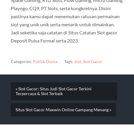
Spade Gaming, RTG Slots, Flow Gaming, Micro Gaming,
Playngo, CQ9, PT Slots, serta kongkretnya. Disini
pastinya kamu dapat menemukan ratusan permainan
slot yang unik unik serta menarik untuk dimainkan.
Jadi seketika saja catatan di Situs Catatan Slot gacor
Deposit Pulsa Formal serta 2023.
Categories:
Politik Dunia
Tags:
slot
,
Slot Gacor
« Slot Gacor: Situs Judi Slot Gacor Terkini
Terpercaya & Slot Terbaik
Situs Slot Gacor Maxwin Online Gampang Menang »