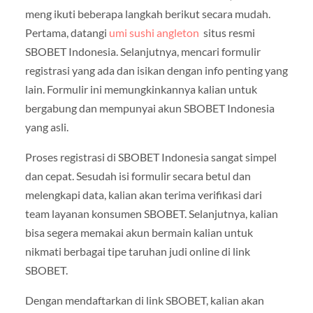
meng ikuti beberapa langkah berikut secara mudah.
Pertama, datangi
umi sushi angleton
situs resmi
SBOBET Indonesia. Selanjutnya, mencari formulir
registrasi yang ada dan isikan dengan info penting yang
lain. Formulir ini memungkinkannya kalian untuk
bergabung dan mempunyai akun SBOBET Indonesia
yang asli.
Proses registrasi di SBOBET Indonesia sangat simpel
dan cepat. Sesudah isi formulir secara betul dan
melengkapi data, kalian akan terima verifikasi dari
team layanan konsumen SBOBET. Selanjutnya, kalian
bisa segera memakai akun bermain kalian untuk
nikmati berbagai tipe taruhan judi online di link
SBOBET.
Dengan mendaftarkan di link SBOBET, kalian akan