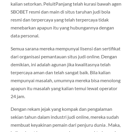
kalian setorkan. PeluitPanjang telah kurasi bawah agen
SBOBET resmi dan main di situs taruhan judi bola
resmi dan terpercaya yang telah terpercaya tidak
menebarkan apapun itu yang hubungannya dengan
data personal.
Semua sarana mereka mempunyai lisensi dan sertifikat
dari organisasi pemantauan situs judi online. Dengan
demikian, ini adalah agunan jika kwalitasnya telah
terpercaya aman dan telah sangat baik. Bila kalian
mempunyai masalah, umumnya mereka bisa menolong
apapun itu masalah yang kalian temui lewat operator
24 jam.
Dengan rekam jejak yang kompak dan pengalaman
sekian tahun dalam industri judi online, mereka sudah
membuat keyakinan pemain dari penjuru dunia . Maka,