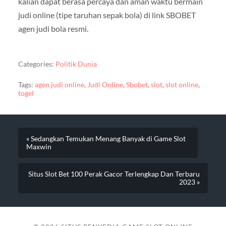
kalian dapat berasa percaya dan aman waktu bermain
judi online (tipe taruhan sepak bola) di link SBOBET
agen judi bola resmi.
Categories:
Politik Dunia
Tags:
agen judi online
,
Judi Online
,
Sbobet
,
slot
,
slot online
,
togel
« Sedangkan Temukan Menang Banyak di Game Slot
Maxwin
Situs Slot Bet 100 Perak Gacor Terlengkap Dan Terbaru
2023 »