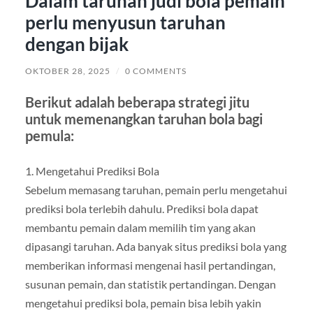
Dalam taruhan judi bola pemain
perlu menyusun taruhan
dengan bijak
OKTOBER 28, 2025
/
0 COMMENTS
Berikut adalah beberapa strategi jitu
untuk memenangkan taruhan bola bagi
pemula:
1. Mengetahui Prediksi Bola
Sebelum memasang taruhan, pemain perlu mengetahui
prediksi bola terlebih dahulu. Prediksi bola dapat
membantu pemain dalam memilih tim yang akan
dipasangi taruhan. Ada banyak situs prediksi bola yang
memberikan informasi mengenai hasil pertandingan,
susunan pemain, dan statistik pertandingan. Dengan
mengetahui prediksi bola, pemain bisa lebih yakin