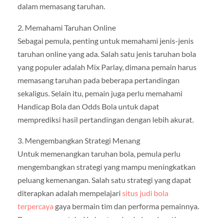
dalam memasang taruhan.
2. Memahami Taruhan Online
Sebagai pemula, penting untuk memahami jenis-jenis
taruhan online yang ada. Salah satu jenis taruhan bola
yang populer adalah Mix Parlay, dimana pemain harus
memasang taruhan pada beberapa pertandingan
sekaligus. Selain itu, pemain juga perlu memahami
Handicap Bola dan Odds Bola untuk dapat
memprediksi hasil pertandingan dengan lebih akurat.
3. Mengembangkan Strategi Menang
Untuk memenangkan taruhan bola, pemula perlu
mengembangkan strategi yang mampu meningkatkan
peluang kemenangan. Salah satu strategi yang dapat
diterapkan adalah mempelajari
situs judi bola
terpercaya
gaya bermain tim dan performa pemainnya.