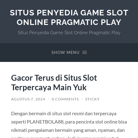
SITUS PENYEDIA GAME SLOT
ONLINE PRAGMATIC PLAY
Situs Penyedia Game Slot Online Pragmatic Play
SHOW MENU
Gacor Terus di Situs Slot
Terpercaya Main Yuk
AGUSTUS 7, 2024
/
0 COMMENTS
/
STICKY
Dengan bermain di situs slot resmi dan terpercaya
seperti PLANETBOLA88, para pencinta slot online bisa
nikmati pengalaman bermain yang aman, nyaman, dan