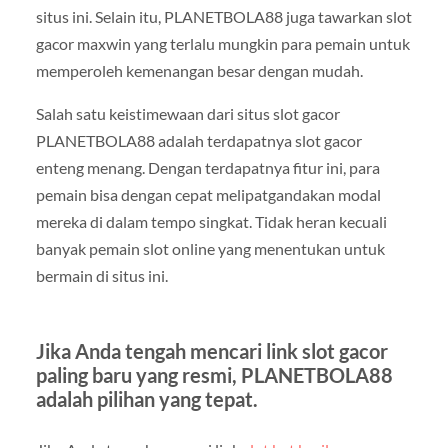
situs ini. Selain itu, PLANETBOLA88 juga tawarkan slot
gacor maxwin yang terlalu mungkin para pemain untuk
memperoleh kemenangan besar dengan mudah.
Salah satu keistimewaan dari situs slot gacor
PLANETBOLA88 adalah terdapatnya slot gacor
enteng menang. Dengan terdapatnya fitur ini, para
pemain bisa dengan cepat melipatgandakan modal
mereka di dalam tempo singkat. Tidak heran kecuali
banyak pemain slot online yang menentukan untuk
bermain di situs ini.
Jika Anda tengah mencari link slot gacor
paling baru yang resmi, PLANETBOLA88
adalah pilihan yang tepat.