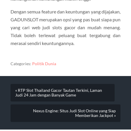
Dengan semua feature dan keuntungan yang dijajakan,
GADUNSLOT merupakan opsi yang pas buat siapa pun
yang cari web judi slots gacor dan mudah menang.
Tidak boleh terlewat peluang buat tergabung dan
merasai sendiri keuntungannya.
Categories:
Politik Dunia
« RTP Slot Thailand Gacor Tautan Terkini, Laman
Judi 24 Jam dengan Banyak Game
Nexus Engine: Situs Judi Slot Online yang Siap
Memberikan Jackpot »