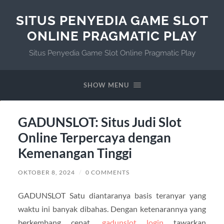
SITUS PENYEDIA GAME SLOT
ONLINE PRAGMATIC PLAY
Situs Penyedia Game Slot Online Pragmatic Play
SHOW MENU
GADUNSLOT: Situs Judi Slot
Online Terpercaya dengan
Kemenangan Tinggi
OKTOBER 8, 2024
/
0 COMMENTS
GADUNSLOT Satu diantaranya basis teranyar yang
waktu ini banyak dibahas. Dengan ketenarannya yang
berkembang cepat,
gadunslot login
tawarkan