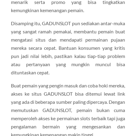
menarik serta promo yang bisa tingkatkan
kemungkinan kemenangan pemain.
Disamping itu, GADUNSLOT pun sediakan antar-muka
yang sangat ramah pemakai, membantu pemain buat
mengatasi situs dan mendapati permainan pujaan
mereka secara cepat. Bantuan konsumen yang kritis
pun jadi nilai lebih, pastikan kalau tiap-tiap problem
atau pertanyaan yang mungkin muncul bisa
dituntaskan cepat.
Buat pemain yang pengin masuk dan coba hoki mereka,
akses ke situs GADUNSLOT bisa ditemui lewat link
yang ada di beberapa sumber paling dipercaya. Dengan
memutuskan GADUNSLOT, pemain bukan cuma
memperoleh akses ke permainan slots terbaik tapi juga
pengalaman bermain yang mengesankan dan
kemungkinan kemenangan makin tinggi.