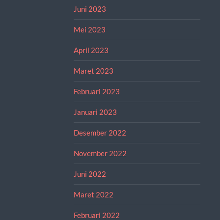
Juni 2023
Mei 2023
April 2023
Maret 2023
Februari 2023
Januari 2023
Desember 2022
November 2022
Juni 2022
Maret 2022
Februari 2022