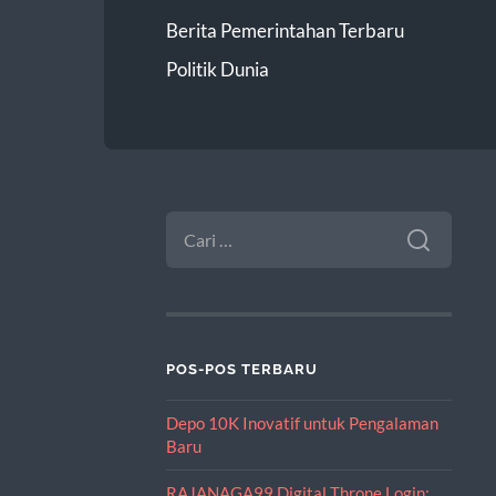
Berita Pemerintahan Terbaru
Politik Dunia
CARI
UNTUK:
POS-POS TERBARU
Depo 10K Inovatif untuk Pengalaman
Baru
RAJANAGA99 Digital Throne Login: