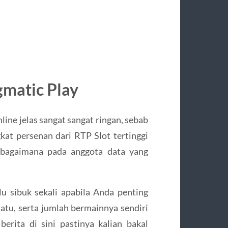
gmatic Play
line jelas sangat sangat ringan, sebab
ngkat persenan dari RTP Slot tertinggi
ebagaimana pada anggota data yang
u sibuk sekali apabila Anda penting
atu, serta jumlah bermainnya sendiri
erita di sini pastinya kalian bakal