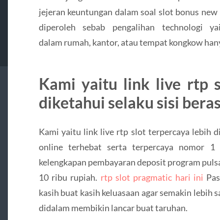
jejeran keuntungan dalam soal slot bonus new
diperoleh sebab pengalihan technologi 
dalam rumah, kantor, atau tempat kongkow hanya
Kami yaitu link live rtp 
diketahui selaku sisi beras
Kami yaitu link live rtp slot terpercaya lebih d
online terhebat serta terpercaya nomor 
kelengkapan pembayaran deposit program pulsa
10 ribu rupiah.
rtp slot pragmatic hari ini
Past
kasih buat kasih keluasaan agar semakin lebih 
didalam membikin lancar buat taruhan.