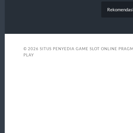
Rekomendasi 
© 2026
SITUS PENYEDIA GAME SLOT ONLINE PRAG
PLAY