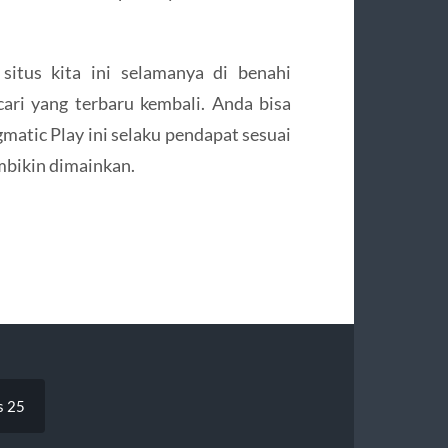
situs kita ini selamanya di benahi
 cari yang terbaru kembali. Anda bisa
gmatic Play ini selaku pendapat sesuai
mbikin dimainkan.
s 25