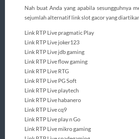
Nah buat Anda yang apabila sesungguhnya me
sejumlah alternatif link slot gacor yang diartika
Link RTP Live pragmatic Play
Link RTP Live joker123
Link RTP Live jdb gaming
Link RTP Live flow gaming
Link RTP Live RTG
Link RTP Live PG Soft
Link RTP Live playtech
Link RTP Live habanero
Link RTP Live cq9
Link RTP Live play n Go
Link RTP Live mikro gaming
Link RTP Live spadegaming