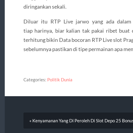
diringankan sekali.
Diluar itu RTP Live jarwo yang ada dalam 
tiap harinya, biar kalian tak pakai ribet buat
terhitung bikin Data bocoran RTP Live slot Pra
sebelumnya pastikan di tipe permainan apa me
Categories:
Politik Dunia
« Kenyamanan Yang Di Peroleh Di Slot Depo 25 Bonu