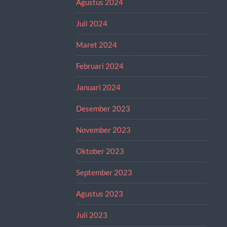
Agustus 2024
Juli 2024
Maret 2024
Februari 2024
Januari 2024
Desember 2023
November 2023
Oktober 2023
September 2023
Agustus 2023
Juli 2023