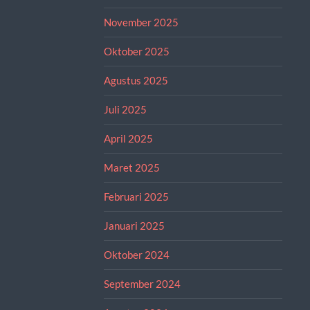
November 2025
Oktober 2025
Agustus 2025
Juli 2025
April 2025
Maret 2025
Februari 2025
Januari 2025
Oktober 2024
September 2024