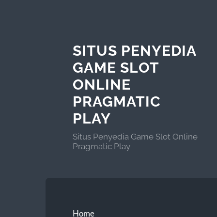
SITUS PENYEDIA
GAME SLOT
ONLINE
PRAGMATIC
PLAY
Situs Penyedia Game Slot Online
Pragmatic Play
Home