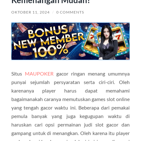
OKTOBER 11, 2024
/
0 COMMENTS
Situs
MAUPOKER
gacor ringan menang umumnya
punyai sejumlah persyaratan serta ciri-ciri. Oleh
karenanya player harus dapat memahami
bagaimanakah caranya memutuskan games slot online
yang tengah gacor waktu ini. Beberapa dari pemakai
pemula banyak yang juga kegugupan waktu di
haruskan cari opsi permainan judi slot gacor dan
gampang untuk di menangkan. Oleh karena itu player