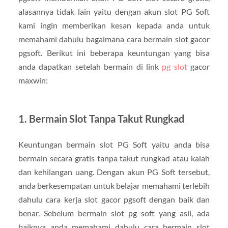
alasannya tidak lain yaitu dengan akun slot PG Soft
kami ingin memberikan kesan kepada anda untuk
memahami dahulu bagaimana cara bermain slot gacor
pgsoft. Berikut ini beberapa keuntungan yang bisa
anda dapatkan setelah bermain di link
pg slot
gacor
maxwin:
1. Bermain Slot Tanpa Takut Rungkad
Keuntungan bermain slot PG Soft yaitu anda bisa
bermain secara gratis tanpa takut rungkad atau kalah
dan kehilangan uang. Dengan akun PG Soft tersebut,
anda berkesempatan untuk belajar memahami terlebih
dahulu cara kerja slot gacor pgsoft dengan baik dan
benar. Sebelum bermain slot pg soft yang asli, ada
baiknya anda memahami dahulu cara bermain slot