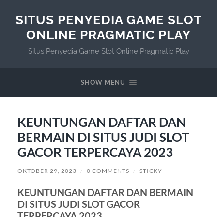
SITUS PENYEDIA GAME SLOT
ONLINE PRAGMATIC PLAY
Situs Penyedia Game Slot Online Pragmatic Play
SHOW MENU
KEUNTUNGAN DAFTAR DAN
BERMAIN DI SITUS JUDI SLOT
GACOR TERPERCAYA 2023
OKTOBER 29, 2023
/
0 COMMENTS
/
STICKY
KEUNTUNGAN DAFTAR DAN BERMAIN
DI SITUS JUDI SLOT GACOR
TERPERCAYA 2023