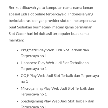
Berikut dibawah yaitu kumpulan nama nama laman
spesial judi slot online terpercaya di Indonesia yang
berkolaborasi dengan provider slot online terpercaya
buat Sediakan bermacam- macam game permainan
Slot Gacor hari ini duit asli terpopuler buat kamu
mainkan:
Pragmatic Play Web Judi Slot Terbaik dan
Terpercaya no 1
Habanero Play Web Judi Slot Terbaik dan
Terpercaya no 1
CQ9 Play Web Judi Slot Terbaik dan Terpercaya
no 1
Microgaming Play Web Judi Slot Terbaik dan
Terpercaya no 1
Spadegaming Play Web Judi Slot Terbaik dan
Terpercaya no 1