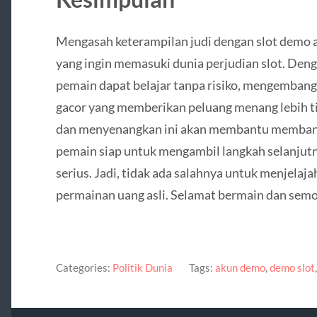
Mengasah keterampilan judi dengan slot demo ad
yang ingin memasuki dunia perjudian slot. De
pemain dapat belajar tanpa risiko, mengembang
gacor yang memberikan peluang menang lebih t
dan menyenangkan ini akan membantu membangu
pemain siap untuk mengambil langkah selanjut
serius. Jadi, tidak ada salahnya untuk menjelaja
permainan uang asli. Selamat bermain dan semo
Categories:
Politik Dunia
Tags:
akun demo
,
demo slot