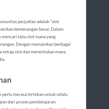
komunitas perjudian adalah “slot
mberikan kemenangan besar. Dalam
 mencari tahu slot mana yang
enangan. Dengan memainkan berbagai
a setiap slot dan menentukan mana
ka.
ahan
 perlu merasa tertekan untuk selalu
ian dari proses pembelajaran.