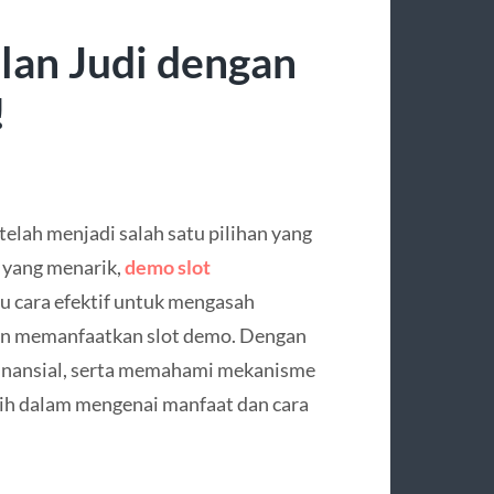
an Judi dengan
!
elah menjadi salah satu pilihan yang
r yang menarik,
demo slot
u cara efektif untuk mengasah
gan memanfaatkan slot demo. Dengan
 finansial, serta memahami mekanisme
ebih dalam mengenai manfaat dan cara