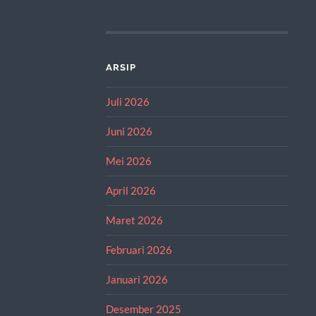
ARSIP
Juli 2026
Juni 2026
Mei 2026
April 2026
Maret 2026
Februari 2026
Januari 2026
Desember 2025