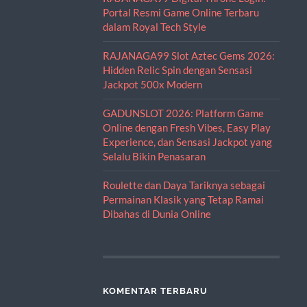
Portal Resmi Game Online Terbaru
dalam Royal Tech Style
RAJANAGA99 Slot Aztec Gems 2026:
Hidden Relic Spin dengan Sensasi
Jackpot 500x Modern
GADUNSLOT 2026: Platform Game
Online dengan Fresh Vibes, Easy Play
Experience, dan Sensasi Jackpot yang
Selalu Bikin Penasaran
Roulette dan Daya Tariknya sebagai
Permainan Klasik yang Tetap Ramai
Dibahas di Dunia Online
KOMENTAR TERBARU