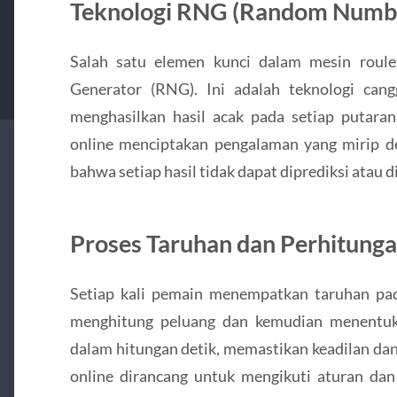
Teknologi RNG (Random Numbe
Salah satu elemen kunci dalam mesin roul
Generator (RNG). Ini adalah teknologi can
menghasilkan hasil acak pada setiap putaran
online menciptakan pengalaman yang mirip d
bahwa setiap hasil tidak dapat diprediksi atau d
Proses Taruhan dan Perhitung
Setiap kali pemain menempatkan taruhan pada
menghitung peluang dan kemudian menentukan
dalam hitungan detik, memastikan keadilan dan
online dirancang untuk mengikuti aturan dan