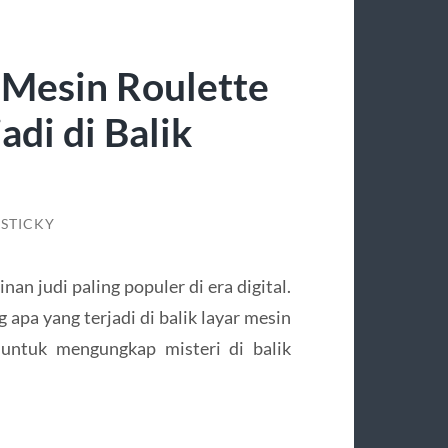
Mesin Roulette
adi di Balik
STICKY
an judi paling populer di era digital.
apa yang terjadi di balik layar mesin
 untuk mengungkap misteri di balik