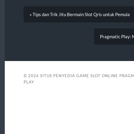
« Tips dan Trik Jitu Bermain Slot Qris untuk Pemula
Pragmatic Play: 
© 2026
SITUS PENYEDIA GAME SLOT ONLINE PRAG
PLAY