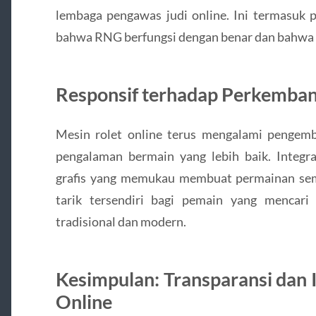
lembaga pengawas judi online. Ini termasuk 
bahwa RNG berfungsi dengan benar dan bahwa ti
Responsif terhadap Perkemban
Mesin rolet online terus mengalami pengem
pengalaman bermain yang lebih baik. Integra
grafis yang memukau membuat permainan semak
tarik tersendiri bagi pemain yang mencar
tradisional dan modern.
Kesimpulan: Transparansi dan I
Online