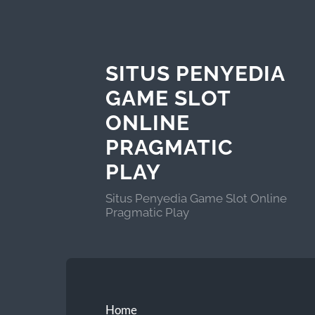
SITUS PENYEDIA
GAME SLOT
ONLINE
PRAGMATIC
PLAY
Situs Penyedia Game Slot Online
Pragmatic Play
Home