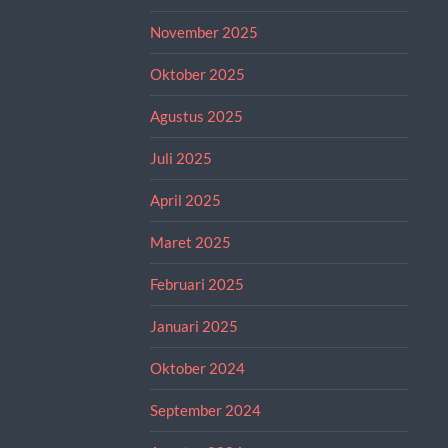
November 2025
Oktober 2025
Agustus 2025
Juli 2025
April 2025
Maret 2025
Februari 2025
Januari 2025
Oktober 2024
September 2024