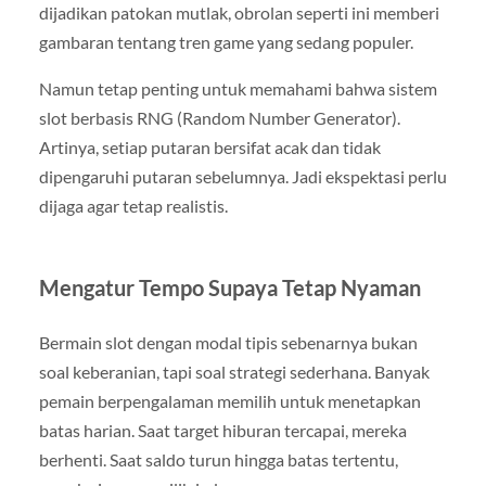
dijadikan patokan mutlak, obrolan seperti ini memberi
gambaran tentang tren game yang sedang populer.
Namun tetap penting untuk memahami bahwa sistem
slot berbasis RNG (Random Number Generator).
Artinya, setiap putaran bersifat acak dan tidak
dipengaruhi putaran sebelumnya. Jadi ekspektasi perlu
dijaga agar tetap realistis.
Mengatur Tempo Supaya Tetap Nyaman
Bermain slot dengan modal tipis sebenarnya bukan
soal keberanian, tapi soal strategi sederhana. Banyak
pemain berpengalaman memilih untuk menetapkan
batas harian. Saat target hiburan tercapai, mereka
berhenti. Saat saldo turun hingga batas tertentu,