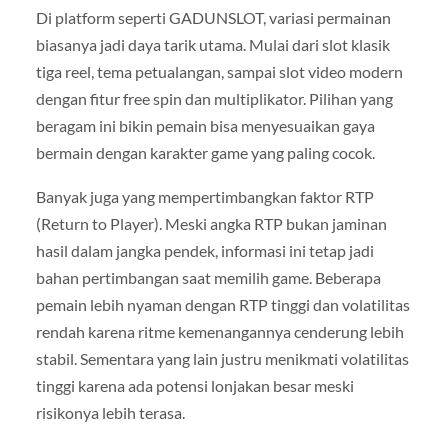
Di platform seperti GADUNSLOT, variasi permainan
biasanya jadi daya tarik utama. Mulai dari slot klasik
tiga reel, tema petualangan, sampai slot video modern
dengan fitur free spin dan multiplikator. Pilihan yang
beragam ini bikin pemain bisa menyesuaikan gaya
bermain dengan karakter game yang paling cocok.
Banyak juga yang mempertimbangkan faktor RTP
(Return to Player). Meski angka RTP bukan jaminan
hasil dalam jangka pendek, informasi ini tetap jadi
bahan pertimbangan saat memilih game. Beberapa
pemain lebih nyaman dengan RTP tinggi dan volatilitas
rendah karena ritme kemenangannya cenderung lebih
stabil. Sementara yang lain justru menikmati volatilitas
tinggi karena ada potensi lonjakan besar meski
risikonya lebih terasa.