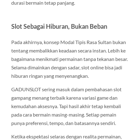
durasi bermain tetap panjang.
Slot Sebagai Hiburan, Bukan Beban
Pada akhirnya, konsep Modal Tipis Rasa Sultan bukan
tentang membalikkan keadaan secara instan. Lebih ke
bagaimana menikmati permainan tanpa tekanan besar.
Selama dimainkan dengan sadar, slot online bisa jadi
hiburan ringan yang menyenangkan.
GADUNSLOT sering masuk dalam pembahasan slot
gampang menang terbaik karena variasi game dan
kemudahan aksesnya. Tapi hasil akhir tetap kembali
pada cara bermain masing-masing. Setiap pemain
punya preferensi, tempo, dan batasannya sendiri.
Ketika ekspektasi selaras dengan realita permainan,