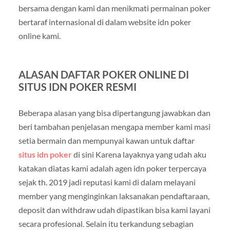
bersama dengan kami dan menikmati permainan poker
bertaraf internasional di dalam website idn poker
online kami.
ALASAN DAFTAR POKER ONLINE DI
SITUS IDN POKER RESMI
Beberapa alasan yang bisa dipertangung jawabkan dan
beri tambahan penjelasan mengapa member kami masi
setia bermain dan mempunyai kawan untuk daftar
situs idn poker
di sini Karena layaknya yang udah aku
katakan diatas kami adalah agen idn poker terpercaya
sejak th. 2019 jadi reputasi kami di dalam melayani
member yang menginginkan laksanakan pendaftaraan,
deposit dan withdraw udah dipastikan bisa kami layani
secara profesional. Selain itu terkandung sebagian