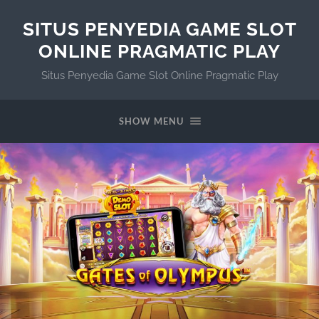
SITUS PENYEDIA GAME SLOT
ONLINE PRAGMATIC PLAY
Situs Penyedia Game Slot Online Pragmatic Play
SHOW MENU