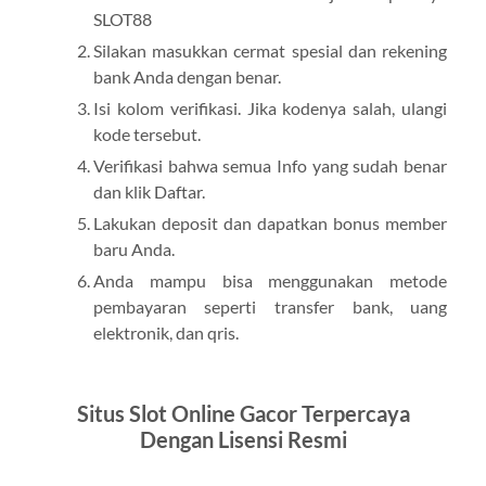
SLOT88
Silakan masukkan cermat spesial dan rekening
bank Anda dengan benar.
Isi kolom verifikasi. Jika kodenya salah, ulangi
kode tersebut.
Verifikasi bahwa semua Info yang sudah benar
dan klik Daftar.
Lakukan deposit dan dapatkan bonus member
baru Anda.
Anda mampu bisa menggunakan metode
pembayaran seperti transfer bank, uang
elektronik, dan qris.
Situs Slot Online Gacor Terpercaya
Dengan Lisensi Resmi