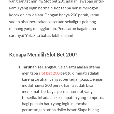
yang sangat minim? Slot bet 200 adalah jawaban untuk
kamu yang ingin bermain slot tanpa harus merogoh
kocek dalam-dalam. Dengan hanya 200 perak, kamu
sudah bisa merasakan keseruan sekaligus peluang
menang yang menggiurkan. Penasaran bagaimana
caranya? Yuk, kita bahas lebih dalam!
Kenapa Memilih Slot Bet 200?
Taruhan Terjangkau
Salah satu alasan utama
mengapa
slot bet 200
begitu diminati adalah
karena taruhan yang super terjangkau. Dengan
modal hanya 200 perak, kamu sudah bisa
menikmati berbagai permainan slot yang
tersedia. Ini adalah kesempatan yang sempurna
bagi pemain baru yang ingin mencoba
peruntungan tanpa risiko besar. Siapa bilang