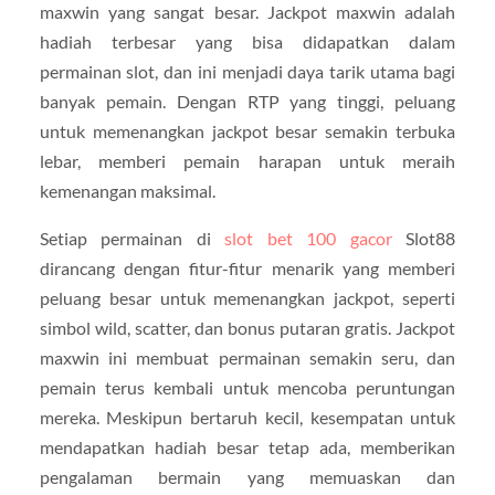
maxwin yang sangat besar. Jackpot maxwin adalah
hadiah terbesar yang bisa didapatkan dalam
permainan slot, dan ini menjadi daya tarik utama bagi
banyak pemain. Dengan RTP yang tinggi, peluang
untuk memenangkan jackpot besar semakin terbuka
lebar, memberi pemain harapan untuk meraih
kemenangan maksimal.
Setiap permainan di
slot bet 100 gacor
Slot88
dirancang dengan fitur-fitur menarik yang memberi
peluang besar untuk memenangkan jackpot, seperti
simbol wild, scatter, dan bonus putaran gratis. Jackpot
maxwin ini membuat permainan semakin seru, dan
pemain terus kembali untuk mencoba peruntungan
mereka. Meskipun bertaruh kecil, kesempatan untuk
mendapatkan hadiah besar tetap ada, memberikan
pengalaman bermain yang memuaskan dan