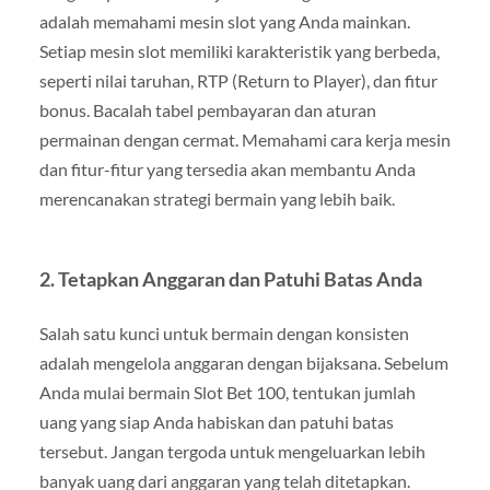
adalah memahami mesin slot yang Anda mainkan.
Setiap mesin slot memiliki karakteristik yang berbeda,
seperti nilai taruhan, RTP (Return to Player), dan fitur
bonus. Bacalah tabel pembayaran dan aturan
permainan dengan cermat. Memahami cara kerja mesin
dan fitur-fitur yang tersedia akan membantu Anda
merencanakan strategi bermain yang lebih baik.
2. Tetapkan Anggaran dan Patuhi Batas Anda
Salah satu kunci untuk bermain dengan konsisten
adalah mengelola anggaran dengan bijaksana. Sebelum
Anda mulai bermain Slot Bet 100, tentukan jumlah
uang yang siap Anda habiskan dan patuhi batas
tersebut. Jangan tergoda untuk mengeluarkan lebih
banyak uang dari anggaran yang telah ditetapkan.