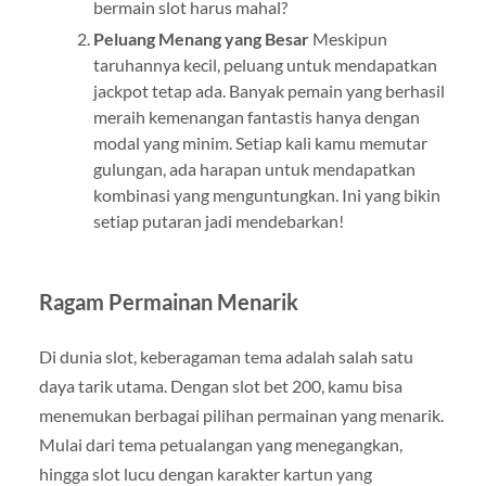
bermain slot harus mahal?
Peluang Menang yang Besar
Meskipun
taruhannya kecil, peluang untuk mendapatkan
jackpot tetap ada. Banyak pemain yang berhasil
meraih kemenangan fantastis hanya dengan
modal yang minim. Setiap kali kamu memutar
gulungan, ada harapan untuk mendapatkan
kombinasi yang menguntungkan. Ini yang bikin
setiap putaran jadi mendebarkan!
Ragam Permainan Menarik
Di dunia slot, keberagaman tema adalah salah satu
daya tarik utama. Dengan slot bet 200, kamu bisa
menemukan berbagai pilihan permainan yang menarik.
Mulai dari tema petualangan yang menegangkan,
hingga slot lucu dengan karakter kartun yang