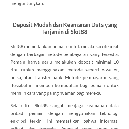
menguntungkan.
Deposit Mudah dan Keamanan Data yang
Terjamin di Slot88
Slot88 memudahkan pemain untuk melakukan deposit
dengan berbagai metode pembayaran yang tersedia.
Pemain hanya perlu melakukan deposit minimal 10
ribu rupiah menggunakan metode seperti e-wallet,
pulsa, atau transfer bank. Metode pembayaran yang
fleksibel ini memberi kemudahan bagi pemain untuk
memilih cara yang paling nyaman bagi mereka.
Selain itu, Slot88 sangat menjaga keamanan data
pribadi pemain dengan menggunakan teknologi
enkripsi terkini. Ini memastikan bahwa informasi
pribadi dan transaksi finansial tetap aman dan