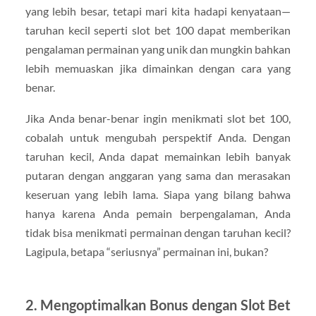
yang lebih besar, tetapi mari kita hadapi kenyataan—
taruhan kecil seperti slot bet 100 dapat memberikan
pengalaman permainan yang unik dan mungkin bahkan
lebih memuaskan jika dimainkan dengan cara yang
benar.
Jika Anda benar-benar ingin menikmati slot bet 100,
cobalah untuk mengubah perspektif Anda. Dengan
taruhan kecil, Anda dapat memainkan lebih banyak
putaran dengan anggaran yang sama dan merasakan
keseruan yang lebih lama. Siapa yang bilang bahwa
hanya karena Anda pemain berpengalaman, Anda
tidak bisa menikmati permainan dengan taruhan kecil?
Lagipula, betapa “seriusnya” permainan ini, bukan?
2. Mengoptimalkan Bonus dengan Slot Bet