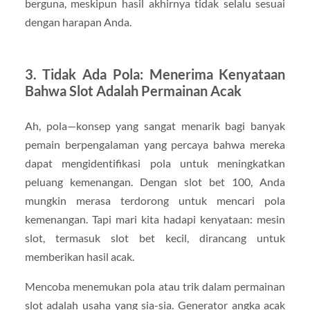
berguna, meskipun hasil akhirnya tidak selalu sesuai
dengan harapan Anda.
3. Tidak Ada Pola: Menerima Kenyataan
Bahwa Slot Adalah Permainan Acak
Ah, pola—konsep yang sangat menarik bagi banyak
pemain berpengalaman yang percaya bahwa mereka
dapat mengidentifikasi pola untuk meningkatkan
peluang kemenangan. Dengan slot bet 100, Anda
mungkin merasa terdorong untuk mencari pola
kemenangan. Tapi mari kita hadapi kenyataan: mesin
slot, termasuk slot bet kecil, dirancang untuk
memberikan hasil acak.
Mencoba menemukan pola atau trik dalam permainan
slot adalah usaha yang sia-sia. Generator angka acak