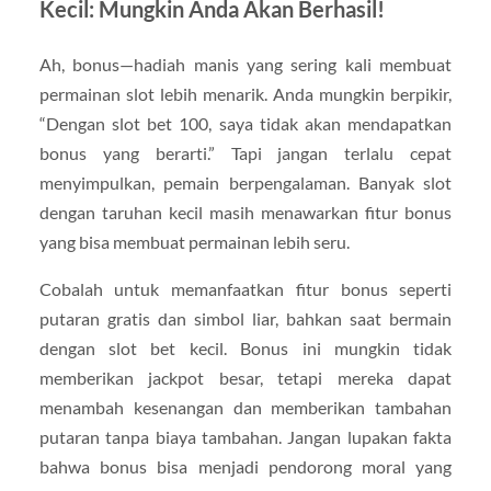
Kecil: Mungkin Anda Akan Berhasil!
Ah, bonus—hadiah manis yang sering kali membuat
permainan slot lebih menarik. Anda mungkin berpikir,
“Dengan slot bet 100, saya tidak akan mendapatkan
bonus yang berarti.” Tapi jangan terlalu cepat
menyimpulkan, pemain berpengalaman. Banyak slot
dengan taruhan kecil masih menawarkan fitur bonus
yang bisa membuat permainan lebih seru.
Cobalah untuk memanfaatkan fitur bonus seperti
putaran gratis dan simbol liar, bahkan saat bermain
dengan slot bet kecil. Bonus ini mungkin tidak
memberikan jackpot besar, tetapi mereka dapat
menambah kesenangan dan memberikan tambahan
putaran tanpa biaya tambahan. Jangan lupakan fakta
bahwa bonus bisa menjadi pendorong moral yang