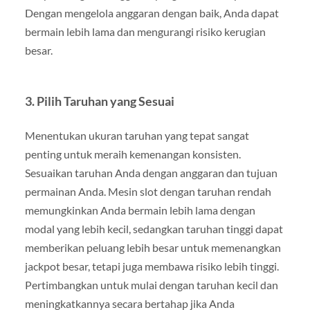
Dengan mengelola anggaran dengan baik, Anda dapat
bermain lebih lama dan mengurangi risiko kerugian
besar.
3. Pilih Taruhan yang Sesuai
Menentukan ukuran taruhan yang tepat sangat
penting untuk meraih kemenangan konsisten.
Sesuaikan taruhan Anda dengan anggaran dan tujuan
permainan Anda. Mesin slot dengan taruhan rendah
memungkinkan Anda bermain lebih lama dengan
modal yang lebih kecil, sedangkan taruhan tinggi dapat
memberikan peluang lebih besar untuk memenangkan
jackpot besar, tetapi juga membawa risiko lebih tinggi.
Pertimbangkan untuk mulai dengan taruhan kecil dan
meningkatkannya secara bertahap jika Anda