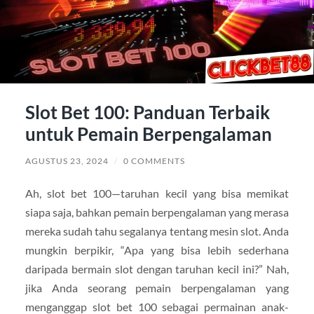
Slot Bet 100: Panduan Terbaik
untuk Pemain Berpengalaman
AGUSTUS 23, 2024
/
0 COMMENTS
Ah, slot bet 100—taruhan kecil yang bisa memikat
siapa saja, bahkan pemain berpengalaman yang merasa
mereka sudah tahu segalanya tentang mesin slot. Anda
mungkin berpikir, “Apa yang bisa lebih sederhana
daripada bermain slot dengan taruhan kecil ini?” Nah,
jika Anda seorang pemain berpengalaman yang
menganggap slot bet 100 sebagai permainan anak-