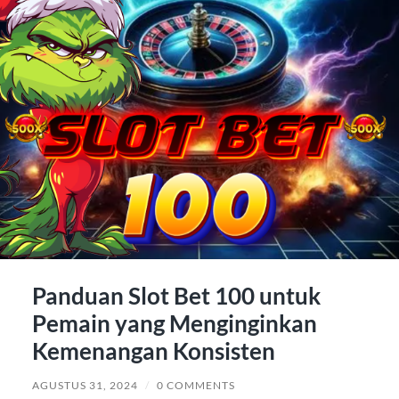
Panduan Slot Bet 100 untuk
Pemain yang Menginginkan
Kemenangan Konsisten
AGUSTUS 31, 2024
/
0 COMMENTS