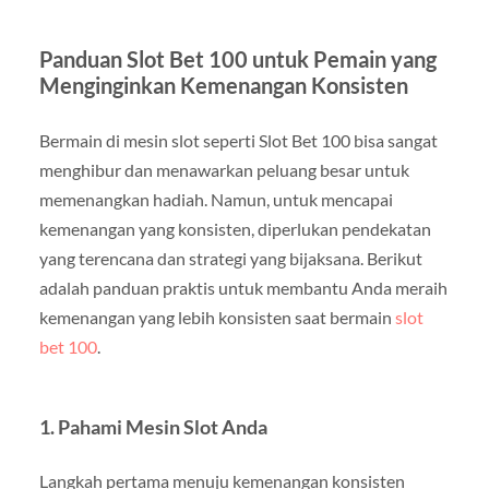
Panduan Slot Bet 100 untuk Pemain yang
Menginginkan Kemenangan Konsisten
Bermain di mesin slot seperti Slot Bet 100 bisa sangat
menghibur dan menawarkan peluang besar untuk
memenangkan hadiah. Namun, untuk mencapai
kemenangan yang konsisten, diperlukan pendekatan
yang terencana dan strategi yang bijaksana. Berikut
adalah panduan praktis untuk membantu Anda meraih
kemenangan yang lebih konsisten saat bermain
slot
bet 100
.
1. Pahami Mesin Slot Anda
Langkah pertama menuju kemenangan konsisten