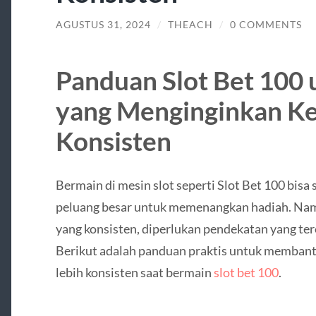
AGUSTUS 31, 2024
/
THEACH
/
0 COMMENTS
Panduan Slot Bet 100
yang Menginginkan K
Konsisten
Bermain di mesin slot seperti Slot Bet 100 bi
peluang besar untuk memenangkan hadiah. Na
yang konsisten, diperlukan pendekatan yang ter
Berikut adalah panduan praktis untuk memban
lebih konsisten saat bermain
slot bet 100
.