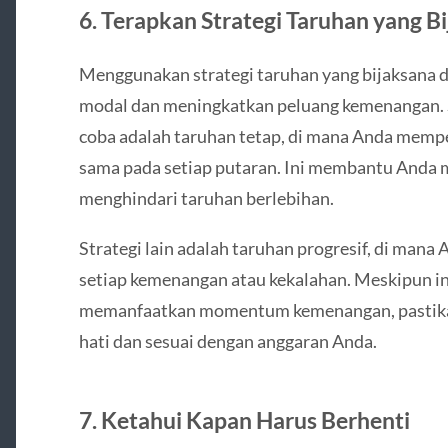
6. Terapkan Strategi Taruhan yang B
Menggunakan strategi taruhan yang bijaksana
modal dan meningkatkan peluang kemenangan. Sa
coba adalah taruhan tetap, di mana Anda memp
sama pada setiap putaran. Ini membantu Anda m
menghindari taruhan berlebihan.
Strategi lain adalah taruhan progresif, di man
setiap kemenangan atau kekalahan. Meskipun i
memanfaatkan momentum kemenangan, pastika
hati dan sesuai dengan anggaran Anda.
7. Ketahui Kapan Harus Berhenti