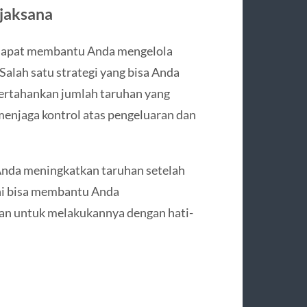
ijaksana
 dapat membantu Anda mengelola
lah satu strategi yang bisa Anda
ertahankan jumlah taruhan yang
enjaga kontrol atas pengeluaran dan
a Anda meningkatkan taruhan setelah
ni bisa membantu Anda
n untuk melakukannya dengan hati-