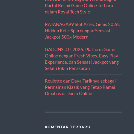
Portal Resmi Game Online Terbaru
dalam Royal Tech Style
RAJANAGA99 Slot Aztec Gems 2026:
Hidden Relic Spin dengan Sensasi
Jackpot 500x Modern
GADUNSLOT 2026: Platform Game
Online dengan Fresh Vibes, Easy Play
Experience, dan Sensasi Jackpot yang
Selalu Bikin Penasaran
Roulette dan Daya Tariknya sebagai
Permainan Klasik yang Tetap Ramai
Dibahas di Dunia Online
KOMENTAR TERBARU