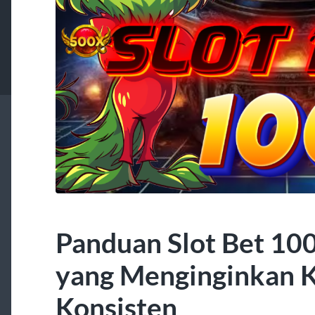
Panduan Slot Bet 10
yang Menginginkan
Konsisten