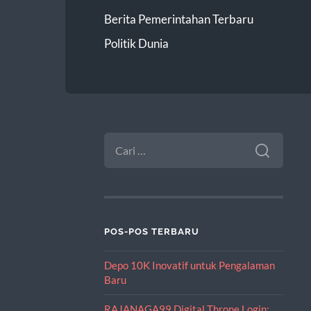
Berita Pemerintahan Terbaru
Politik Dunia
CARI
UNTUK:
POS-POS TERBARU
Depo 10K Inovatif untuk Pengalaman
Baru
RAJANAGA99 Digital Throne Login: