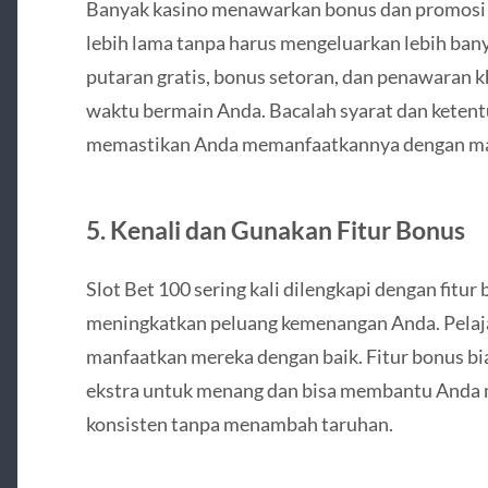
Banyak kasino menawarkan bonus dan promosi
lebih lama tanpa harus mengeluarkan lebih ban
putaran gratis, bonus setoran, dan penawaran
waktu bermain Anda. Bacalah syarat dan ketent
memastikan Anda memanfaatkannya dengan ma
5. Kenali dan Gunakan Fitur Bonus
Slot Bet 100 sering kali dilengkapi dengan fitur
meningkatkan peluang kemenangan Anda. Pelajari 
manfaatkan mereka dengan baik. Fitur bonus 
ekstra untuk menang dan bisa membantu Anda
konsisten tanpa menambah taruhan.