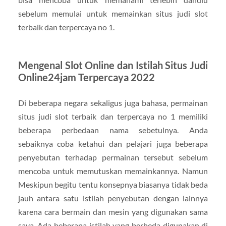
sebelum memulai untuk memainkan situs judi slot
terbaik dan terpercaya no 1.
Mengenal Slot Online dan Istilah Situs Judi
Online24jam Terpercaya 2022
Di beberapa negara sekaligus juga bahasa, permainan
situs judi slot terbaik dan terpercaya no 1 memiliki
beberapa perbedaan nama sebetulnya. Anda
sebaiknya coba ketahui dan pelajari juga beberapa
penyebutan terhadap permainan tersebut sebelum
mencoba untuk memutuskan memainkannya. Namun
Meskipun begitu tentu konsepnya biasanya tidak beda
jauh antara satu istilah penyebutan dengan lainnya
karena cara bermain dan mesin yang digunakan sama
saya. Ada beberapa istilah yang berbeda digunakan di