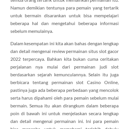
Namun demikian tentunya para pemain yang tertarik
untuk bermain disarankan untuk bisa mempelajari
beberapa hal dan mengetahui beberapa informasi
sebelum memulainya.
Dalam kesempatan ini kita akan bahas dengan lengkap
dan detail mengenai review permainan situs slot gacor
2022 terpercaya. Bahkan kita bukan cuma ceritakan
perjalanan nya mulai dari permainan judi slot
berdasarkan sejarah kemunculannya. Selain itu juga
berbicara tentang permainan slot Casino Online,
pastinya juga ada beberapa perbedaan yang mencolok
serta harus dipahami oleh para pemain sebelum mulai
bermain. Semua itu akan dirangkum dalam beberapa
poin di bawah ini untuk menjelaskan secara lengkap
dan detail mengenai permainan ini. Ini para pemain
bisa mencoba untuk memahami terlebih dahulu