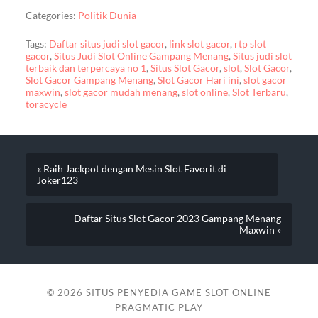
Categories:
Politik Dunia
Tags:
Daftar situs judi slot gacor
,
link slot gacor
,
rtp slot
gacor
,
Situs Judi Slot Online Gampang Menang
,
Situs judi slot
terbaik dan terpercaya no 1
,
Situs Slot Gacor
,
slot
,
Slot Gacor
,
Slot Gacor Gampang Menang
,
Slot Gacor Hari ini
,
slot gacor
maxwin
,
slot gacor mudah menang
,
slot online
,
Slot Terbaru
,
toracycle
« Raih Jackpot dengan Mesin Slot Favorit di
Joker123
Daftar Situs Slot Gacor 2023 Gampang Menang
Maxwin »
© 2026
SITUS PENYEDIA GAME SLOT ONLINE
PRAGMATIC PLAY