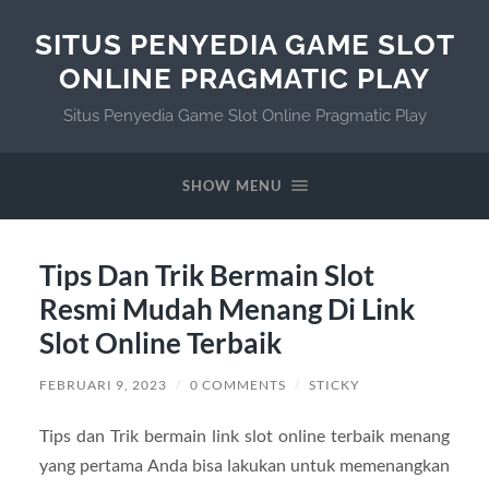
SITUS PENYEDIA GAME SLOT
ONLINE PRAGMATIC PLAY
Situs Penyedia Game Slot Online Pragmatic Play
SHOW MENU
Tips Dan Trik Bermain Slot
Resmi Mudah Menang Di Link
Slot Online Terbaik
FEBRUARI 9, 2023
/
0 COMMENTS
/
STICKY
Tips dan Trik bermain link slot online terbaik menang
yang pertama Anda bisa lakukan untuk memenangkan