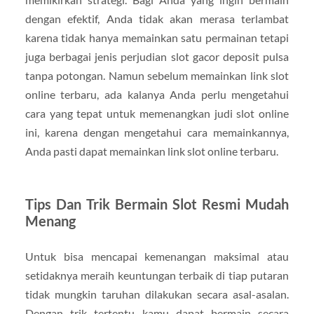
dengan efektif, Anda tidak akan merasa terlambat
karena tidak hanya memainkan satu permainan tetapi
juga berbagai jenis perjudian slot gacor deposit pulsa
tanpa potongan. Namun sebelum memainkan link slot
online terbaru, ada kalanya Anda perlu mengetahui
cara yang tepat untuk memenangkan judi slot online
ini, karena dengan mengetahui cara memainkannya,
Anda pasti dapat memainkan link slot online terbaru.
Tips Dan Trik Bermain Slot Resmi Mudah
Menang
Untuk bisa mencapai kemenangan maksimal atau
setidaknya meraih keuntungan terbaik di tiap putaran
tidak mungkin taruhan dilakukan secara asal-asalan.
Dengan trik tertentu kamu dapat bermain secara