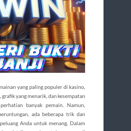
mainan yang paling populer di kasino,
, grafik yang menarik, dan kesempatan
 perhatian banyak pemain. Namun,
beruntungan, ada beberapa trik dan
 peluang Anda untuk menang. Dalam