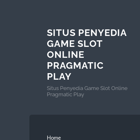
SITUS PENYEDIA
GAME SLOT
ONLINE
PRAGMATIC
PLAY
Situs Penyedia Game Slot Online
Pragmatic Play
Home