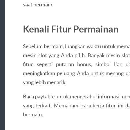
saat bermain.
Kenali Fitur Permainan
Sebelum bermain, luangkan waktu untuk memaha
mesin slot yang Anda pilih. Banyak mesin slo
fitur, seperti putaran bonus, simbol liar, d
meningkatkan peluang Anda untuk menang d
yang lebih menarik.
Baca paytable untuk mengetahui informasi me
yang terkait. Memahami cara kerja fitur ini
bermain.