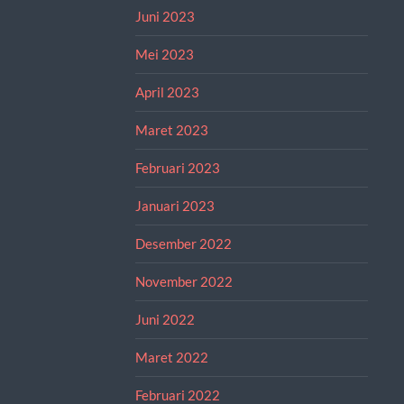
Juni 2023
Mei 2023
April 2023
Maret 2023
Februari 2023
Januari 2023
Desember 2022
November 2022
Juni 2022
Maret 2022
Februari 2022