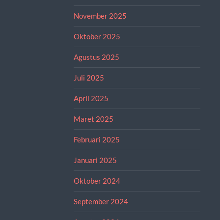
November 2025
Oktober 2025
Agustus 2025
Juli 2025
April 2025
Maret 2025
Februari 2025
Januari 2025
Oktober 2024
September 2024