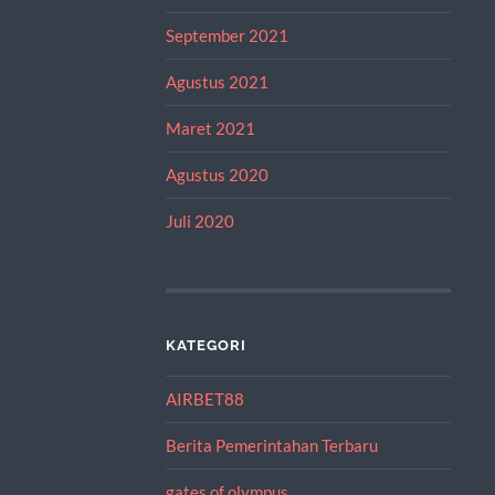
September 2021
Agustus 2021
Maret 2021
Agustus 2020
Juli 2020
KATEGORI
AIRBET88
Berita Pemerintahan Terbaru
gates of olympus