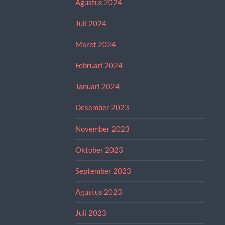
Agustus 2024
Juli 2024
Maret 2024
Februari 2024
Januari 2024
Desember 2023
November 2023
Oktober 2023
September 2023
Agustus 2023
Juli 2023