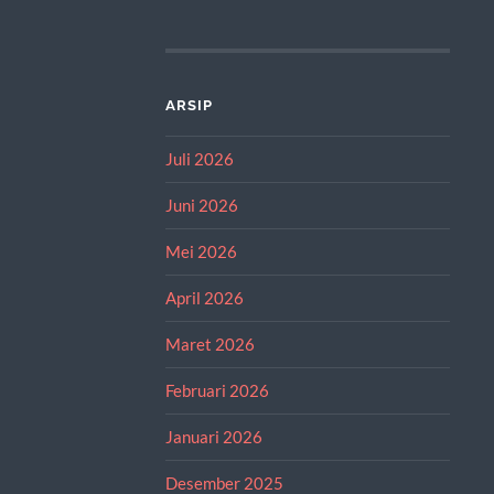
ARSIP
Juli 2026
Juni 2026
Mei 2026
April 2026
Maret 2026
Februari 2026
Januari 2026
Desember 2025