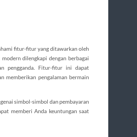
mi fitur-fitur yang ditawarkan oleh
t modern dilengkapi dengan berbagai
an pengganda. Fitur-fitur ini dapat
an memberikan pengalaman bermain
ngenai simbol-simbol dan pembayaran
 dapat memberi Anda keuntungan saat