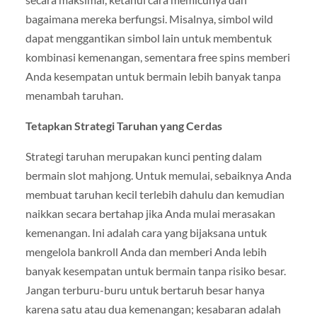
bagaimana mereka berfungsi. Misalnya, simbol wild
dapat menggantikan simbol lain untuk membentuk
kombinasi kemenangan, sementara free spins memberi
Anda kesempatan untuk bermain lebih banyak tanpa
menambah taruhan.
Tetapkan Strategi Taruhan yang Cerdas
Strategi taruhan merupakan kunci penting dalam
bermain slot mahjong. Untuk memulai, sebaiknya Anda
membuat taruhan kecil terlebih dahulu dan kemudian
naikkan secara bertahap jika Anda mulai merasakan
kemenangan. Ini adalah cara yang bijaksana untuk
mengelola bankroll Anda dan memberi Anda lebih
banyak kesempatan untuk bermain tanpa risiko besar.
Jangan terburu-buru untuk bertaruh besar hanya
karena satu atau dua kemenangan; kesabaran adalah