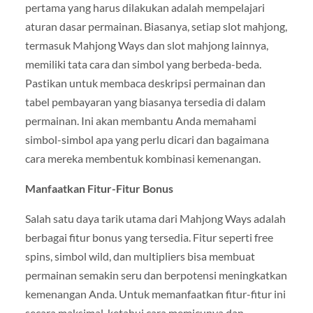
pertama yang harus dilakukan adalah mempelajari
aturan dasar permainan. Biasanya, setiap slot mahjong,
termasuk Mahjong Ways dan slot mahjong lainnya,
memiliki tata cara dan simbol yang berbeda-beda.
Pastikan untuk membaca deskripsi permainan dan
tabel pembayaran yang biasanya tersedia di dalam
permainan. Ini akan membantu Anda memahami
simbol-simbol apa yang perlu dicari dan bagaimana
cara mereka membentuk kombinasi kemenangan.
Manfaatkan Fitur-Fitur Bonus
Salah satu daya tarik utama dari Mahjong Ways adalah
berbagai fitur bonus yang tersedia. Fitur seperti free
spins, simbol wild, dan multipliers bisa membuat
permainan semakin seru dan berpotensi meningkatkan
kemenangan Anda. Untuk memanfaatkan fitur-fitur ini
secara maksimal, ketahui cara memicunya dan