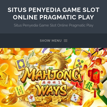
SITUS PENYEDIA GAME SLOT
ONLINE PRAGMATIC PLAY
Situs Penyedia Game Slot Online Pragmatic Play
SHOW MENU