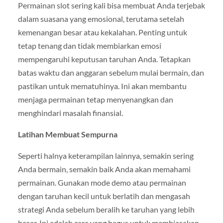
Permainan slot sering kali bisa membuat Anda terjebak
dalam suasana yang emosional, terutama setelah
kemenangan besar atau kekalahan. Penting untuk
tetap tenang dan tidak membiarkan emosi
mempengaruhi keputusan taruhan Anda. Tetapkan
batas waktu dan anggaran sebelum mulai bermain, dan
pastikan untuk mematuhinya. Ini akan membantu
menjaga permainan tetap menyenangkan dan
menghindari masalah finansial.
Latihan Membuat Sempurna
Seperti halnya keterampilan lainnya, semakin sering
Anda bermain, semakin baik Anda akan memahami
permainan. Gunakan mode demo atau permainan
dengan taruhan kecil untuk berlatih dan mengasah
strategi Anda sebelum beralih ke taruhan yang lebih
besar. Ini adalah cara yang bagus untuk membiasakan